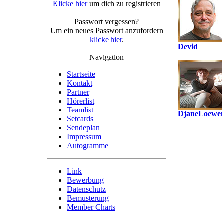
Klicke hier
um dich zu registrieren
Passwort vergessen?
Um ein neues Passwort anzufordern
klicke hier
.
Devid
Navigation
Startseite
Kontakt
Partner
Hörerlist
Teamlist
DjaneLoewe
Setcards
Sendeplan
Impressum
Autogramme
Link
Bewerbung
Datenschutz
Bemusterung
Member Charts