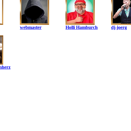
webmaster
Holli Hamburch
dj-joerg
nherz