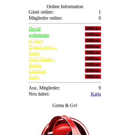
Online Information
Gäste online:
1
Mitglieder online:
0
Devid
webmaster
dj-joerg
DjaneLoewe...
Gerni
Holli Hamb...
Brassa
Christine
Katja
Anz. Mitglieder:
9
Neu dabei:
Katja
Gema & Gvl