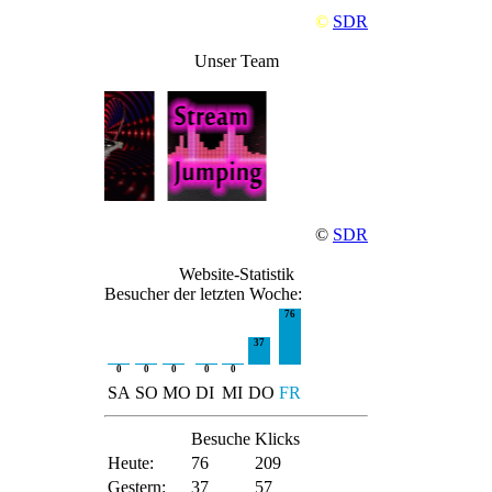
©
SDR
Unser Team
©
SDR
Website-Statistik
Besucher der letzten Woche:
76
37
0
0
0
0
0
SA
SO
MO
DI
MI
DO
FR
Besuche
Klicks
Heute:
76
209
Gestern:
37
57