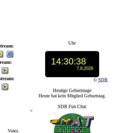
Uhr
tream:
tream:
tream:
©
SDR
Heutige Geburtstage
Heute hat kein Mitglied Geburtstag.
SDR Fun Chat
©
Votes