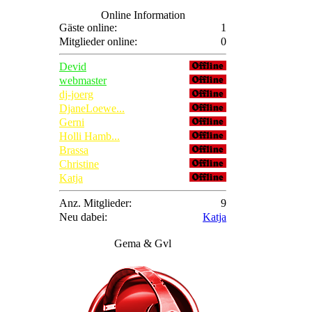
Online Information
Gäste online:
1
Mitglieder online:
0
Devid
webmaster
dj-joerg
DjaneLoewe...
Gerni
Holli Hamb...
Brassa
Christine
Katja
Anz. Mitglieder:
9
Neu dabei:
Katja
Gema & Gvl