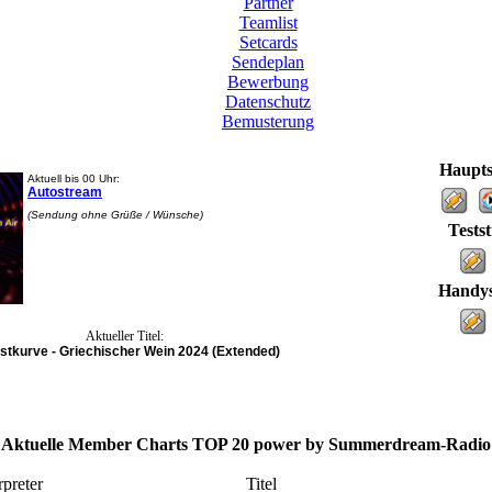
Partner
Teamlist
Setcards
Sendeplan
Bewerbung
Datenschutz
Bemusterung
Haupts
Aktuell bis 00 Uhr:
Autostream
(Sendung ohne Grüße / Wünsche)
Tests
Handys
Aktueller Titel:
stkurve - Griechischer Wein 2024 (Extended)
Aktuelle Member Charts TOP 20 power by Summerdream-Radio
rpreter
Titel