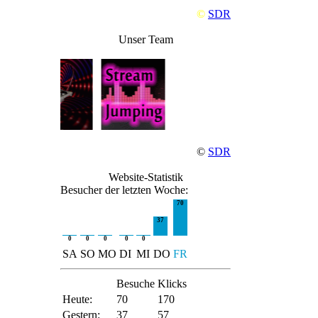
©
SDR
Unser Team
©
SDR
Website-Statistik
Besucher der letzten Woche:
70
37
0
0
0
0
0
SA
SO
MO
DI
MI
DO
FR
Besuche
Klicks
Heute:
70
170
Gestern:
37
57